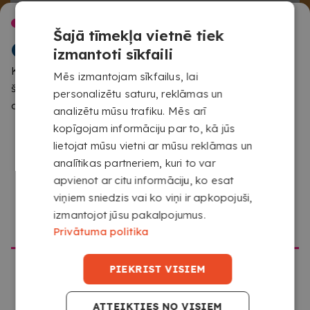
VAI VEICAT SAISTĪŠANU?
LAIPNI LŪDZAM
Šajā tīmekļa vietnē tiek
COPYKREA
izmantoti sīkfaili
Protams,
tu vari izvēlēties
, arī
starp vairāk nekā
Konstatējām, ka pārlūko no citas atrašanās vietas nekā
Mēs izmantojam sīkfailus, lai
16 spirāļu, priekšējo un aizmugurējo vāku
šai vietnei paredzēts. Lūdzu, apstiprini, kuru vietni vēlies
personalizētu saturu, reklāmas un
krāsām.
apmeklēt
analizētu mūsu trafiku. Mēs arī
kopīgojam informāciju par to, kā jūs
KĀDĀ FORMĀTĀ MAN
lietojat mūsu vietni ar mūsu reklāmas un
JĀAUGŠUPIELĀDĒ SAVI
analītikas partneriem, kuri to var
DOKUMENTI?
Augšupielādējiet savus failus tādā formātā, kādā tie
apvienot ar citu informāciju, ko esat
ir. Mūsu konfigurators tos automātiski pārvērtīs PDF
viņiem sniedzis vai ko viņi ir apkopojuši,
formātā drukāšanai.
izmantojot jūsu pakalpojumus.
DOTIES UZ COPYKREA USA
Privātuma politika
PIEKRIST VISIEM
ATTEIKTIES NO VISIEM