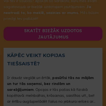
Vai tev ir šaubas? Apskati šo sarakstu, kuru mēs esam
sagatavojuši ar biežāk uzdotajiem jautājumiem.
Ja
neatrodi to, ko meklē, sazinies ar mums.
Mēs būsim
priecīgi tev palīdzēt!
SKATĪT BIEŽĀK UZDOTOS
JAUTĀJUMUS
KĀPĒC VEIKT KOPIJAS
TIEŠSAISTĒ?
Ir daudz vieglāk un ērtāk,
pasūtīsi tās no mājām
un tur tās saņemsi, bez rindām un
sarežģījumiem
. Opcijas ir tās pašas kā fiziskā
kopētavā: melnbaltas, krāsainas, saistītas utt., bet
ar ērtību augšupielādēt failus no jebkura ierīces ar