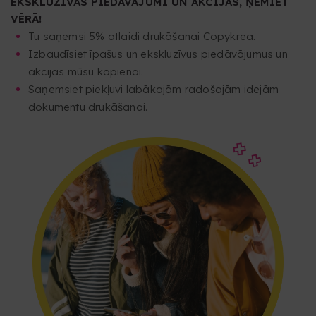
EKSKLUZĪVAS PIEDĀVĀJUMI UN AKCIJAS, ŅEMIET
VĒRĀ!
Tu saņemsi 5% atlaidi drukāšanai Copykrea.
Izbaudīsiet īpašus un ekskluzīvus piedāvājumus un
akcijas mūsu kopienai.
Saņemsiet piekļuvi labākajām radošajām idejām
dokumentu drukāšanai.