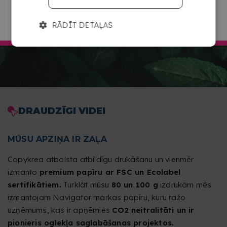
DOTIES UZ COPYKREA LATVIJA
RĀDĪT DETAĻAS
DRAUDZĪGI VIDEI
MŪSU APZIŅA IR ZAĻA
Copykrea atbalsta atbildīgu drukāšanu un vienmēr
izmanto
premium papīru ar FSC un Ecolabel
sertifikātiem.
Turklāt mūsu
80 un 100 g
izdrukām mēs
izmantojam Navigator markas papīru, kuru ražo
uzņēmums, kas ir apņēmies
CO2 neitralitāti un ir
pionieris oglekļa saglabāšanas projektos.