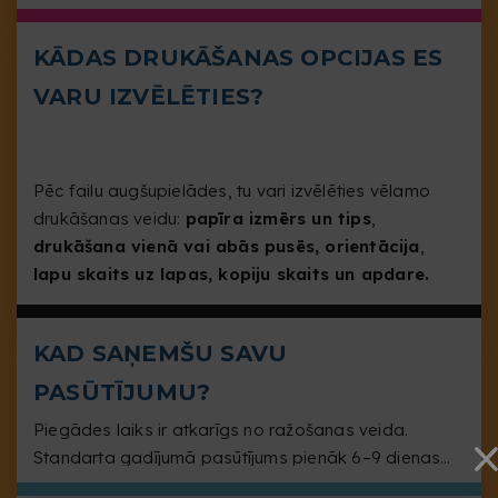
piekļuvi internetam.
KĀDAS DRUKĀŠANAS OPCIJAS ES
VARU IZVĒLĒTIES?
Pēc failu augšupielādes, tu vari izvēlēties vēlamo
drukāšanas veidu:
papīra izmērs un tips
,
drukāšana vienā vai abās pusēs, orientācija
,
lapu skaits uz lapas, kopiju skaits un apdare.
KAD SAŅEMŠU SAVU
PASŪTĪJUMU?
Piegādes laiks ir atkarīgs no ražošanas veida.
Standarta gadījumā pasūtījums pienāk 6–9 dienas
darba dienās.