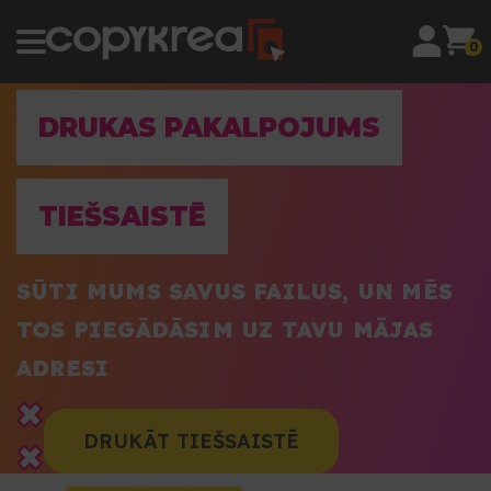
0
DRUKAS PAKALPOJUMS
TIEŠSAISTĒ
SŪTI MUMS SAVUS FAILUS, UN MĒS
TOS PIEGĀDĀSIM UZ TAVU MĀJAS
ADRESI
DRUKĀT TIEŠSAISTĒ