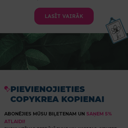
LASĪT VAIRĀK
PIEVIENOJIETIES
COPYKREA KOPIENAI
ABONĒJIES MŪSU BIĻETENAM UN
SAŅEM 5%
ATLAIDI!