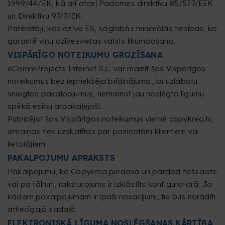
1999/44/EK, kā arī atceļ Padomes direktīvu 85/577/EEK
un Direktīvu 97/7/EK.
Patērētāji, kas dzīvo ES, saglabās minimālās tiesības, ko
garantē viņu dzīvesvietas valsts likumdošana.
VISPĀRĪGO NOTEIKUMU GROZĪŠANA
eCommProjects Internet S.L. var mainīt šos Vispārīgos
noteikumus bez iepriekšēja brīdinājuma, lai uzlabotu
sniegtos pakalpojumus, nemainot jau noslēgto līgumu
spēkā esību atpakaļejoši.
Publicējot šos Vispārīgos noteikumus vietnē copykrea.lv,
izmaiņas tiek uzskatītas par paziņotām klientiem vai
lietotājiem.
PAKALPOJUMU APRAKSTS
Pakalpojumu, ko Copykrea piedāvā un pārdod tiešsaistē
vai pa tālruni, raksturojums ir izklāstīts konfiguratorā. Ja
kādam pakalpojumam ir īpaši nosacījumi, tie būs norādīti
attiecīgajā sadaļā.
ELEKTRONISKĀ LĪGUMA NOSLĒGŠANAS KĀRTĪBA