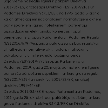
Šajā vietnē noslēgtie līgumi ir pakļauti Direktīvai
2011/83/ES, grozošajai Direktīvai (ES) 2019/2161 un
Padomes Direktīvai 93/13/EEK no 1993. gada 5. aprīļa,
kā arī attiecīgajiem nacionālajiem normatīvajiem aktiem
par vispārējiem līguma noteikumiem, patērētāju
aizsardzību un elektronisko komerciju. Tāpat
piemērojams Eiropas Parlamenta un Padomes Regula
(ES) 2016/679 (Vispārīgā datu aizsardzības regula) un
citi attiecīgie normatīvie akti, tostarp maksājumu
pakalpojumu un intelektuālā īpašuma jomās.
Direktīva (ES) 2019/771 Eiropas Parlamenta un
Padomes, 2019. gada 20. maijā, par noteiktiem līgumu
par preču pārdošanu aspektiem, ar kuru groza regulu
(ES) 2017/2394 un direktīvu 2009/22/EK, un atceļ
direktīvu 1999/44/EK.
Direktīva 2011/83/ES Eiropas Parlamenta un Padomes,
2011. gada 25. oktobrī, par patērētāju tiesībām, ar kuru
groza Padomes direktīvu 93/13/EEK un Direktīvu