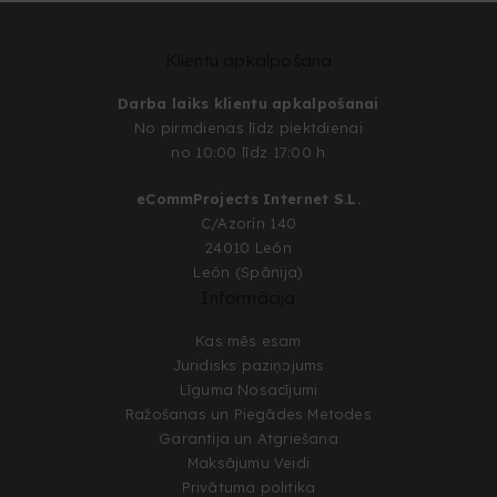
Klientu apkalpošana
Darba laiks klientu apkalpošanai
No pirmdienas līdz piektdienai
no 10:00 līdz 17:00 h
eCommProjects Internet S.L.
C/Azorín 140
24010 León
León (Spānija)
Informācija
Kas mēs esam
Juridisks paziņojums
Līguma Nosacījumi
Ražošanas un Piegādes Metodes
Garantija un Atgriešana
Maksājumu Veidi
Privātuma politika