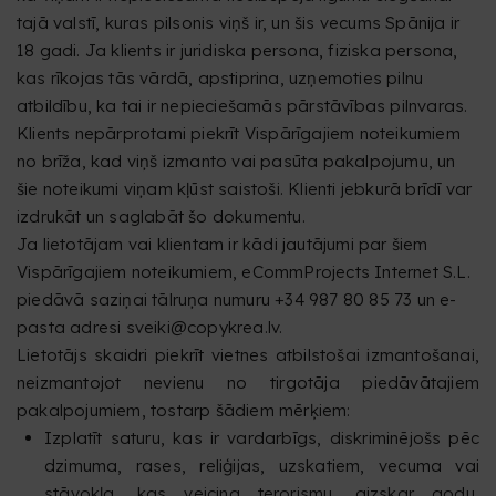
tajā valstī, kuras pilsonis viņš ir, un šis vecums Spānija ir
18 gadi. Ja klients ir juridiska persona, fiziska persona,
kas rīkojas tās vārdā, apstiprina, uzņemoties pilnu
atbildību, ka tai ir nepieciešamās pārstāvības pilnvaras.
Klients nepārprotami piekrīt Vispārīgajiem noteikumiem
no brīža, kad viņš izmanto vai pasūta pakalpojumu, un
šie noteikumi viņam kļūst saistoši. Klienti jebkurā brīdī var
izdrukāt un saglabāt šo dokumentu.
Ja lietotājam vai klientam ir kādi jautājumi par šiem
Vispārīgajiem noteikumiem, eCommProjects Internet S.L.
piedāvā saziņai tālruņa numuru +34 987 80 85 73 un e-
pasta adresi sveiki@copykrea.lv.
Lietotājs skaidri piekrīt vietnes atbilstošai izmantošanai,
neizmantojot nevienu no tirgotāja piedāvātajiem
pakalpojumiem, tostarp šādiem mērķiem:
Izplatīt saturu, kas ir vardarbīgs, diskriminējošs pēc
dzimuma, rases, reliģijas, uzskatiem, vecuma vai
stāvokļa, kas veicina terorismu, aizskar godu,