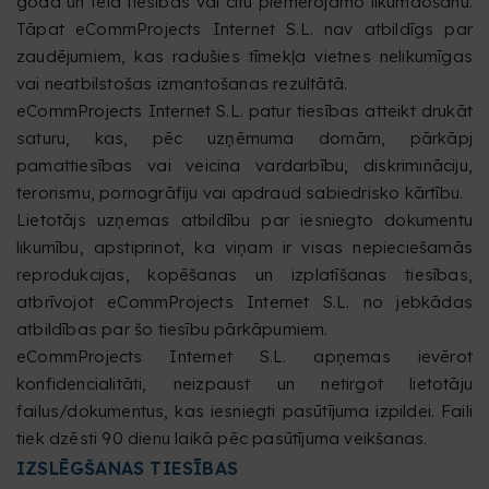
goda un tēla tiesības vai citu piemērojamo likumdošanu.
Tāpat eCommProjects Internet S.L. nav atbildīgs par
zaudējumiem, kas radušies tīmekļa vietnes nelikumīgas
vai neatbilstošas izmantošanas rezultātā.
eCommProjects Internet S.L. patur tiesības atteikt drukāt
saturu, kas, pēc uzņēmuma domām, pārkāpj
pamattiesības vai veicina vardarbību, diskrimināciju,
terorismu, pornogrāfiju vai apdraud sabiedrisko kārtību.
Lietotājs uzņemas atbildību par iesniegto dokumentu
likumību, apstiprinot, ka viņam ir visas nepieciešamās
reprodukcijas, kopēšanas un izplatīšanas tiesības,
atbrīvojot eCommProjects Internet S.L. no jebkādas
atbildības par šo tiesību pārkāpumiem.
eCommProjects Internet S.L. apņemas ievērot
konfidencialitāti, neizpaust un netirgot lietotāju
failus/dokumentus, kas iesniegti pasūtījuma izpildei. Faili
tiek dzēsti 90 dienu laikā pēc pasūtījuma veikšanas.
IZSLĒGŠANAS TIESĪBAS