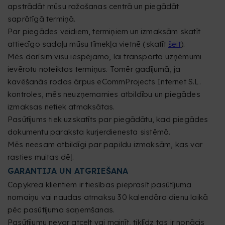
apstrādāt mūsu ražošanas centrā un piegādāt
saprātīgā termiņā.
Par piegādes veidiem, termiņiem un izmaksām skatīt
attiecīgo sadaļu mūsu tīmekļa vietnē (skatīt
šeit
).
Mēs darīsim visu iespējamo, lai transporta uzņēmumi
ievērotu noteiktos termiņus. Tomēr gadījumā, ja
kavēšanās rodas ārpus eCommProjects Internet S.L.
kontroles, mēs neuzņemamies atbildību un piegādes
izmaksas netiek atmaksātas.
Pasūtījums tiek uzskatīts par piegādātu, kad piegādes
dokumentu paraksta kurjerdienesta sistēmā.
Mēs neesam atbildīgi par papildu izmaksām, kas var
rasties muitas dēļ.
GARANTIJA UN ATGRIEŠANA
Copykrea klientiem ir tiesības pieprasīt pasūtījuma
nomaiņu vai naudas atmaksu 30 kalendāro dienu laikā
pēc pasūtījuma saņemšanas.
Pasūtījumu nevar atcelt vai mainīt, tiklīdz tas ir nonācis