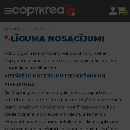
0
Sākums
Līguma Nosacījumi
LĪGUMA NOSACĪJUMI
Pakalpojumu izmantošana vai pasūtīšana vietnē
Copykrea nozīmē, ka esat izlasījis un piekritis šādiem
vispārējiem noteikumiem:
VISPĀRĒJO NOTEIKUMU PIEŅEMŠANA UN
PIEEJAMĪBA
Šie Vispārīgie noteikumi regulē jebkādas juridiskas
attiecības, kas rodas no līgumu noslēgšanas procesiem
starp lietotājiem vai klientiem vietnē copykrea.lv, kas
pieder uzņēmumam eCommProjects Internet S.L..
Pieņemot šos Vispārīgos noteikumus, klients apliecina,
ka viņam ir nepieciešamā tiesībspēja līgumu slēgšanai