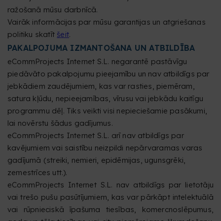
ražošanā mūsu darbnīcā.
Vairāk informācijas par mūsu garantijas un atgriešanas
politiku skatīt
šeit
.
PAKALPOJUMA IZMANTOŠANA UN ATBILDĪBA
eCommProjects Internet S.L. negarantē pastāvīgu
piedāvāto pakalpojumu pieejamību un nav atbildīgs par
jebkādiem zaudējumiem, kas var rasties, piemēram,
satura kļūdu, nepieejamības, vīrusu vai jebkādu kaitīgu
programmu dēļ. Tiks veikti visi nepieciešamie pasākumi,
lai novērstu šādus gadījumus.
eCommProjects Internet S.L. arī nav atbildīgs par
kavējumiem vai saistību neizpildi nepārvaramas varas
gadījumā (streiki, nemieri, epidēmijas, ugunsgrēki,
zemestrīces utt.).
eCommProjects Internet S.L. nav atbildīgs par lietotāju
vai trešo pušu pasūtījumiem, kas var pārkāpt intelektuālā
vai rūpnieciskā īpašuma tiesības, komercnoslēpumus,