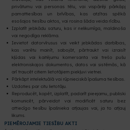
privātumu vai personas tēlu, vai vispārēji pārkāpj
pamattiesības un brīvības, kas atzītas spēkā
esošajos tiesību aktos, vai rosina šāda veida rīcību.
Izplatīt jebkādu saturu, kas ir nelikumīga, maldinoša
vai negodīga reklāma.
Ievietot datorvīrusus vai veikt jebkādas darbības,
kas varētu mainīt, sabojāt, pārtraukt vai izraisīt
kļūdas vai kaitējumu komersanta vai trešo pušu
elektroniskajos dokumentos, datos vai sistēmās, kā
arī traucēt citiem lietotājiem piekļuvi vietnei.
Pārkāpt intelektuālā vai rūpnieciskā īpašuma tiesības.
Uzdoties par citu lietotāju.
Reproducēt, kopēt, izplatīt, padarīt pieejamu, publiski
komunicēt, pārveidot vai modificēt saturu bez
attiecīgo tiesību īpašnieka atļaujas vai, ja to atļauj
likums.
PIEMĒROJAMIE TIESĪBU AKTI