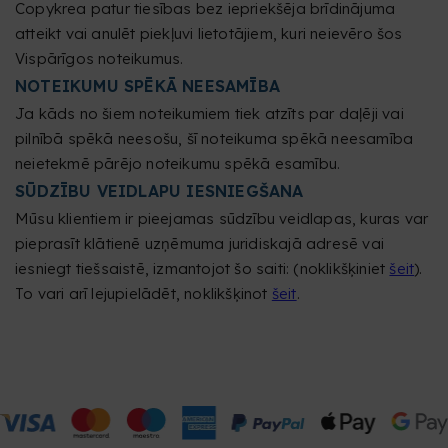
Copykrea patur tiesības bez iepriekšēja brīdinājuma
atteikt vai anulēt piekļuvi lietotājiem, kuri neievēro šos
Vispārīgos noteikumus.
NOTEIKUMU SPĒKĀ NEESAMĪBA
Ja kāds no šiem noteikumiem tiek atzīts par daļēji vai
pilnībā spēkā neesošu, šī noteikuma spēkā neesamība
neietekmē pārējo noteikumu spēkā esamību.
SŪDZĪBU VEIDLAPU IESNIEGŠANA
Mūsu klientiem ir pieejamas sūdzību veidlapas, kuras var
pieprasīt klātienē uzņēmuma juridiskajā adresē vai
iesniegt tiešsaistē, izmantojot šo saiti: (noklikšķiniet
šeit
).
To vari arī lejupielādēt, noklikšķinot
šeit
.