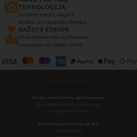
TEHNOLOĢIJA
Košākas krāsas, augsta
izturība un maksimāla elastība.
RAŽOTS EIROPĀ
Visas izdrukas tiek izgatavotas
mūsu pašu ražošanas centrā.
Klientu apkalpošana
Darba laiks klientu apkalpošanai
No pirmdienas līdz piektdienai
no 10:00 līdz 17:00 h
eCommProjects Internet S.L.
C/Azorín 140