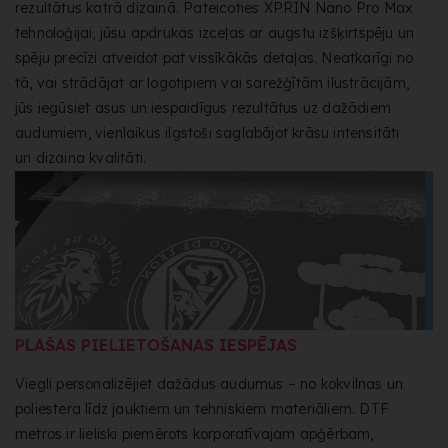
rezultātus katrā dizainā. Pateicoties XPRIN Nano Pro Max
tehnoloģijai, jūsu apdrukas izceļas ar augstu izšķirtspēju un
spēju precīzi atveidot pat vissīkākās detaļas. Neatkarīgi no
tā, vai strādājat ar logotipiem vai sarežģītām ilustrācijām,
jūs iegūsiet asus un iespaidīgus rezultātus uz dažādiem
audumiem, vienlaikus ilgstoši saglabājot krāsu intensitāti
un dizaina kvalitāti.
PLAŠAS PIELIETOŠANAS IESPĒJAS
Viegli personalizējiet dažādus audumus – no kokvilnas un
poliestera līdz jauktiem un tehniskiem materiāliem. DTF
metros ir lieliski piemērots korporatīvajam apģērbam,