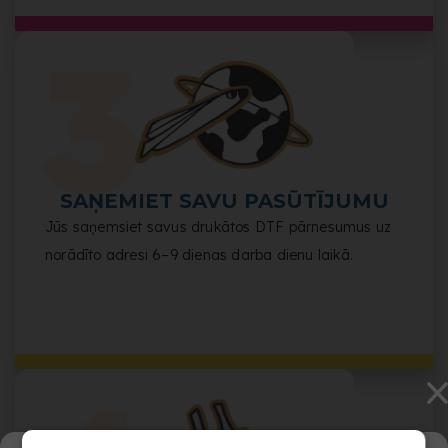
SAŅEMIET SAVU PASŪTĪJUMU
Jūs saņemsiet savus drukātos DTF pārnesumus uz
norādīto adresi 6–9 dienas darba dienu laikā.