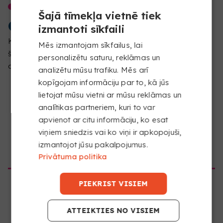
LAIPNI LŪDZAM
Šajā tīmekļa vietnē tiek
COPYKREA
izmantoti sīkfaili
Konstatējām, ka pārlūko no citas atrašanās vietas nekā
SĀCIET IZMANTOT DTF
Mēs izmantojam sīkfailus, lai
šai vietnei paredzēts. Lūdzu, apstiprini, kuru vietni vēlies
personalizētu saturu, reklāmas un
Uzklājiet DTF uz dažādiem audumiem, ņemot vērā
apmeklēt
analizētu mūsu trafiku. Mēs arī
trīs galvenos šīs tehnikas faktorus: temperatūru,
kopīgojam informāciju par to, kā jūs
presēšanas laiku un spiedienu.
lietojat mūsu vietni ar mūsu reklāmas un
analītikas partneriem, kuri to var
apvienot ar citu informāciju, ko esat
viņiem sniedzis vai ko viņi ir apkopojuši,
izmantojot jūsu pakalpojumus.
DOTIES UZ COPYKREA USA
Privātuma politika
VAI JUMS IR JAUTĀJUMI
PAR PAKALPOJUMU?
PIEKRIST VISIEM
ATTEIKTIES NO VISIEM
KAD ES SAŅEMŠU SAVUS IZDRUKAS?