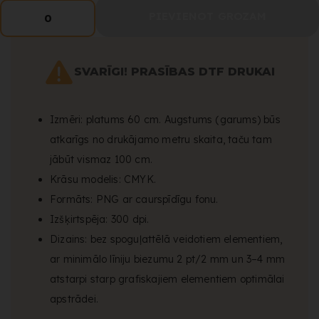
PIEVIENOT GROZAM
0
SVARĪGI! PRASĪBAS DTF DRUKAI
Izmēri: platums 60 cm. Augstums (garums) būs
atkarīgs no drukājamo metru skaita, taču tam
jābūt vismaz 100 cm.
Krāsu modelis: CMYK.
Formāts: PNG ar caurspīdīgu fonu.
Izšķirtspēja: 300 dpi.
Dizains: bez spoguļattēlā veidotiem elementiem,
ar minimālo līniju biezumu 2 pt/2 mm un 3–4 mm
atstarpi starp grafiskajiem elementiem optimālai
apstrādei.