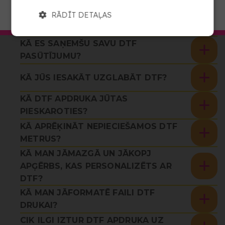
DOTIES UZ COPYKREA LATVIJA
RĀDĪT DETAĻAS
KĀ PAREIZI GLUDINĀT DTF APDRUKU?
KĀ ES SAŅEMŠU SAVU DTF
PASŪTĪJUMU?
KĀ JŪS IESAKĀT UZGLABĀT DTF?
KĀ DTF APDRUKA JŪTAS
PIESKAROTIES?
KĀ APRĒĶINĀT NEPIECIEŠAMOS DTF
METRUS?
KĀ MAN JĀMAZGĀ UN JĀKOPJ
APĢĒRBS, KAS PERSONALIZĒTS AR
DTF?
KĀ MAN JĀFORMATĒ FAILI DTF
DRUKAI?
CIK ILGI IZTUR DTF APDRUKA UZ