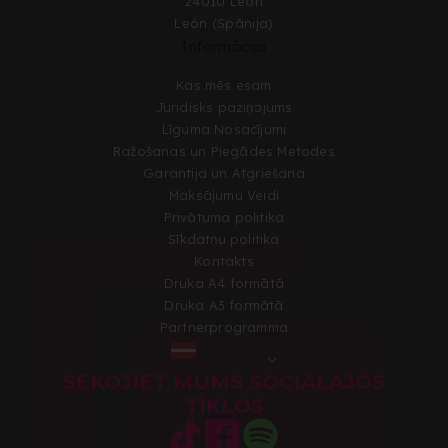
24010 León
León (Spānija)
Informācija
Kas mēs esam
Juridisks paziņojums
Līguma Nosacījumi
Ražošanas un Piegādes Metodes
Garantija un Atgriešana
Maksājumu Veidi
Privātuma politika
Sīkdatņu politika
Kontakts
Druka A4 formātā
Druka A3 formātā
Partnerprogramma
LATVIJA
SEKOJIET MUMS SOCIĀLAJOS
TĪKLOS