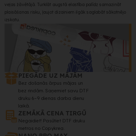
veļas žāvētājā. Turklāt augstā elastība palīdz samazināt
plaisāšanas risku, ļaujot dizainiem ilgāk saglabāt sākotnējo
izskatu.
PIEGĀDE UZ MĀJĀM
Bez došanās ārpus mājas un
bez rindām. Saņemiet savu DTF
druku 6–9 dienas darba dienu
laikā.
ZEMĀKĀ CENA TIRGŪ
Negaidiet! Pasūtiet DTF druku
metros no Copykrea.
NANO PRO MAX