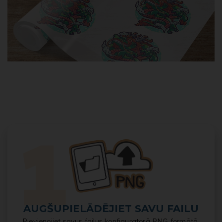
AUGŠUPIELĀDĒJIET SAVU FAILU
Pievienojiet savus failus konfiguratorā PNG formātā