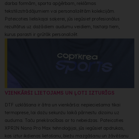
darba formām, sporta apģērbam, reklāmas
tekstilizstrādājumiem vai personalizētām kolekcijām.
Pateicoties lieliskajai saķerei, jūs iegūsiet profesionālus
rezultātus uz dažādiem audumu veidiem, tostarp tiem,
kurus parasti ir grūtāk personalizēt.
VIENKĀRŠI LIETOJAMS UN ĻOTI IZTURĪGS
DTF uzklāšana ir ātra un vienkārša: nepieciešama tikai
termoprese, lai dažu sekunžu laikā pārnestu dizainu uz
auduma. Taču priekšrocības ar to nebeidzas. Pateicoties
XPRIN Nano Pro Max tehnoloģijai, jūs iegūsiet apdrukas,
kas iztur ikdienas lietošanu, biežu mazgāšanu un žāvēšanu