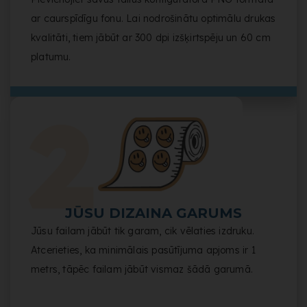
ar caurspīdīgu fonu. Lai nodrošinātu optimālu drukas
kvalitāti, tiem jābūt ar 300 dpi izšķirtspēju un 60 cm
platumu.
JŪSU DIZAINA GARUMS
Jūsu failam jābūt tik garam, cik vēlaties izdruku.
Atcerieties, ka minimālais pasūtījuma apjoms ir 1
metrs, tāpēc failam jābūt vismaz šādā garumā.