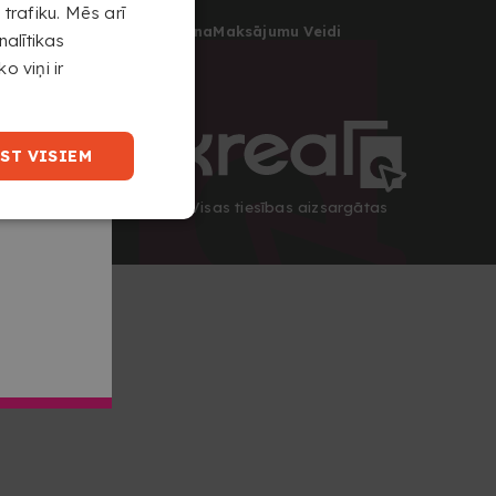
trafiku. Mēs arī
odes
Garantija un Atgriešana
Maksājumu Veidi
nalītikas
artnerprogramma
o viņi ir
ST VISIEM
Autortiesības 2026 © Visas tiesības aizsargātas