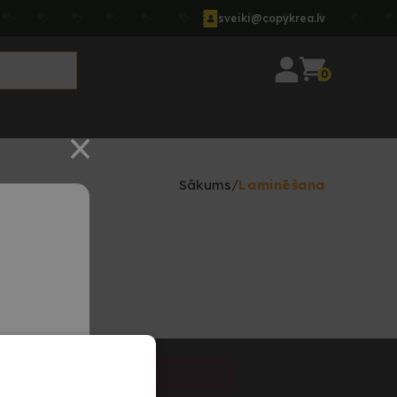
sveiki@copykrea.lv
0
Sākums
Laminēšana