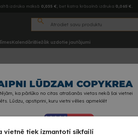
altā izdruka maksā
0,035 €
, bet katra krāsainā izdruka
0,065 €.
līmes
Kalendāri
Biežāk uzdotie jautājumi
1
,00
€
PVN iekļauts
AIPNI LŪDZAM COPYKREA
VIENOT GROZAM
ējām, ka pārlūko no citas atrašanās vietas nekā šai vietnei
ts. Lūdzu, apstiprini, kuru vietni vēlies apmeklēt
 vietnē tiek izmantoti sīkfaili