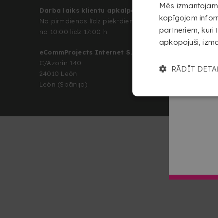
Mēs izmantojam s
Darba laiks klientu apkalpošanai
Kas mēs esam
Juri
kopīgojam inform
No pirmdienas līdz piektdienai
Privātuma politika
partneriem, kuri 
no 10:00 līdz 17:00 h
apkopojuši, izm
eCommProjects Internet S.L.
SEKOJIET MUM
C/Azorín 140
RĀDĪT DETA
24010 León
León (Spānija)