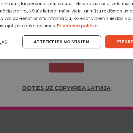
īkfailus, lai personalizētu saturu, reklāmas un analizētu mūsu 
disks paziņojums
Līguma Nosacījumi
Ražošanas un Piegādes Met
āciju par to, kā jūs lietojat mūsu vietni ar mūsu reklāmas un a
Sīkdatņu politika
Kontakts
Druka A4 formātā
Druka A3 formātā
P
to var apvienot ar citu informāciju, ko esat viņiem sniedzis vai k
DOTIES UZ COPYKREA USA
antojot jūsu pakalpojumus.
Privātuma politika
S SOCIĀLAJOS TĪKLOS
ĻAS
ATTEIKTIES NO VISIEM
PIEKRI
DOTIES UZ COPYKREA LATVIJA