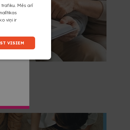
trafiku. Mēs arī
nalītikas
o viņi ir
ST VISIEM