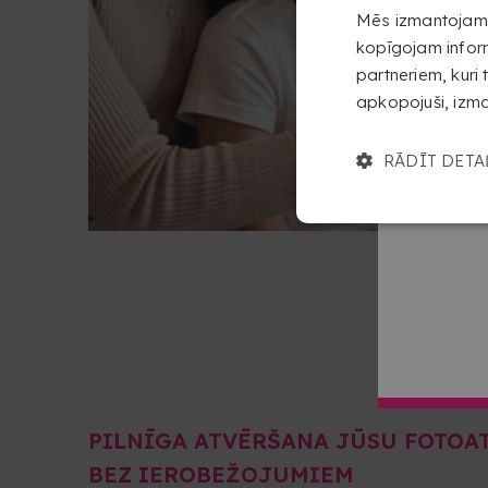
Mēs izmantojam s
kopīgojam inform
partneriem, kuri 
apkopojuši, izm
RĀDĪT DETA
PILNĪGA ATVĒRŠANA JŪSU FOTOA
BEZ IEROBEŽOJUMIEM