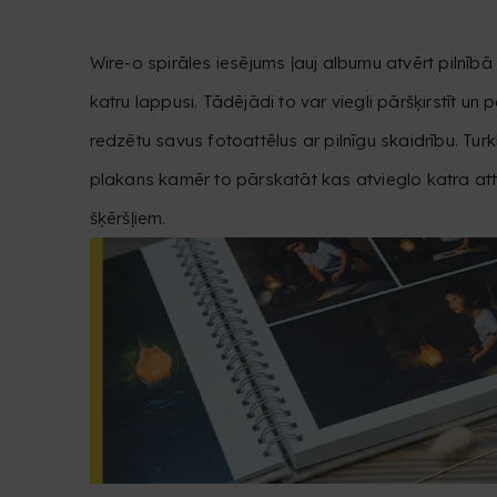
Wire-o spirāles iesējums ļauj albumu atvērt pilnībā l
katru lappusi. Tādējādi to var viegli pāršķirstīt un p
redzētu savus fotoattēlus ar pilnīgu skaidrību. Tur
plakans kamēr to pārskatāt kas atvieglo katra at
šķēršļiem.