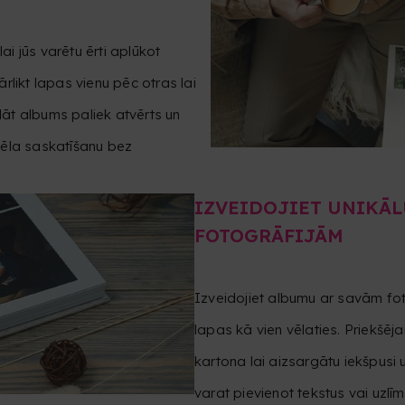
ai jūs varētu ērti aplūkot
ārlikt lapas vienu pēc otras lai
klāt albums paliek atvērts un
tēla saskatīšanu bez
IZVEIDOJIET UNIKĀL
FOTOGRĀFIJĀM
Izveidojiet albumu ar savām fo
lapas kā vien vēlaties. Priekšēja
kartona lai aizsargātu iekšpusi u
varat pievienot tekstus vai uzlīm