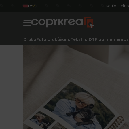
LV
Katra melnb
Druka
Foto drukāšana
Tekstila DTF pa metriem
Uz