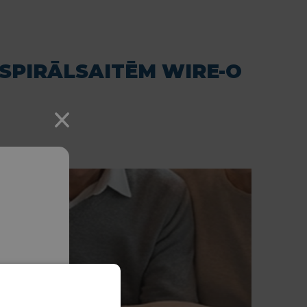
SPIRĀLSAITĒM WIRE-O