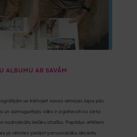
U ALBUMU AR SAVĀM
togrāfijām un kārtojiet savas atmiņas lapa pēc
is un aizmugurējais vāks ir izgatavoti no cieta
n nodrošinātu lielāku izturību. Papildus attēliem
es ja vēlaties piešķirt personiskāku akcentu.