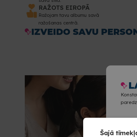
savā stilā.
RAŽOTS EIROPĀ
Ražojam tavu albumu savā
ražošanas centrā.
IZVEIDO SAVU PERSO
L
Konstat
paredzē
Šajā tīmekļa