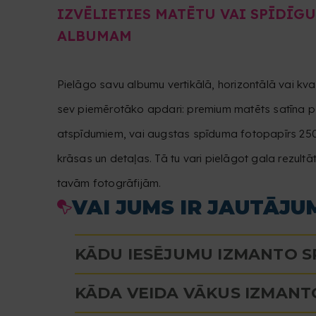
IZVĒLIETIES MATĒTU VAI SPĪDĪG
ALBUMAM
Pielāgo savu albumu vertikālā, horizontālā vai kv
sev piemērotāko apdari: premium matēts satīna p
atspīdumiem, vai augstas spīduma fotopapīrs 250 g,
krāsas un detaļas. Tā tu vari pielāgot gala rezultāt
tavām fotogrāfijām.
VAI JUMS IR JAUTĀJ
KĀDU IESĒJUMU IZMANTO S
KĀDA VEIDA VĀKUS IZMANT