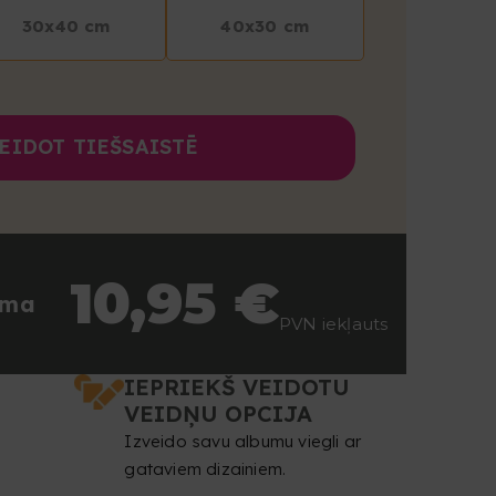
30x40 cm
40x30 cm
EIDOT TIEŠSAISTĒ
10
,95
€
mma
PVN iekļauts
IEPRIEKŠ VEIDOTU
VEIDŅU OPCIJA
Izveido savu albumu viegli ar
gataviem dizainiem.