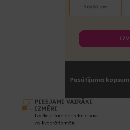
30x30 cm
IZV
Pasūtījuma kopsu
PIEEJAMI VAIRĀKI
IZMĒRI
Izvēlies starp portreta, ainavu
vai kvadrātformātu.