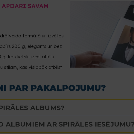
U APDARI SAVAM
adrātveida formātā un izvēlies
apīrs 200 g, elegants un bez
 kas lieliski izceļ attēlu
u stilam, kas vislabāk atbilst
UMI PAR PAKALPOJUMU?
PIRĀLES ALBUMS?
O ALBUMIEM AR SPIRĀLES IESĒJUMU