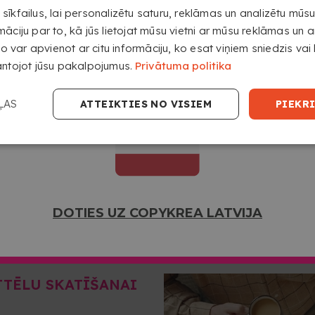
īkfailus, lai personalizētu saturu, reklāmas un analizētu mūsu 
āciju par to, kā jūs lietojat mūsu vietni ar mūsu reklāmas un a
to var apvienot ar citu informāciju, ko esat viņiem sniedzis vai k
DOTIES UZ COPYKREA USA
antojot jūsu pakalpojumus.
Privātuma politika
ĻAS
ATTEIKTIES NO VISIEM
PIEKRI
DOTIES UZ COPYKREA LATVIJA
TTĒLU SKATĪŠANAI