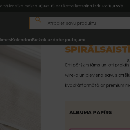
altā izdruka maksā
0,035 €
, bet katra krāsainā izdruka
0,065 €.
līmes
Kalendāri
Biežāk uzdotie jautājumi
SPIRĀLSAIS
S
Ērti pāršķirstāms un ļoti prakt
wire-o un pievieno savus attēl
kvadrātformātā ar premium mat
ALBUMA PAPĪRS