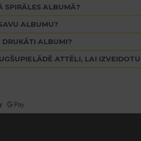
Ā SPIRĀLES ALBUMĀ?
 SAVU ALBUMU?
K DRUKĀTI ALBUMI?
UGŠUPIELĀDĒ ATTĒLI, LAI IZVEIDOT