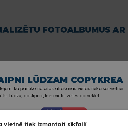
NALIZĒTU FOTOALBUMUS AR 
AIPNI LŪDZAM COPYKREA
ējām, ka pārlūko no citas atrašanās vietas nekā šai vietnei
ts. Lūdzu, apstiprini, kuru vietni vēlies apmeklēt
 vietnē tiek izmantoti sīkfaili