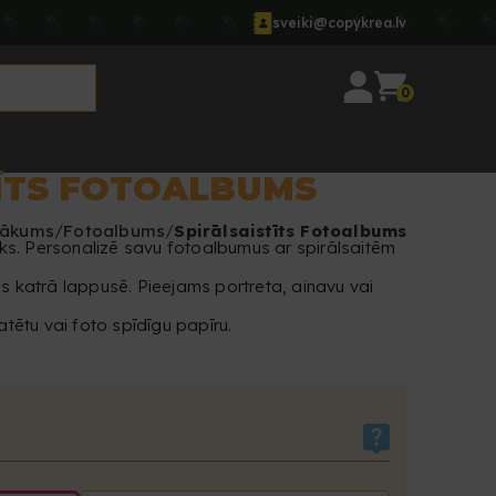
sveiki@copykrea.lv
0
TĪTS FOTOALBUMS
ākums
Fotoalbums
Spirālsaistīts Fotoalbums
isks. Personalizē savu fotoalbumus ar spirālsaitēm
us katrā lappusē. Pieejams portreta, ainavu vai
ētu vai foto spīdīgu papīru.