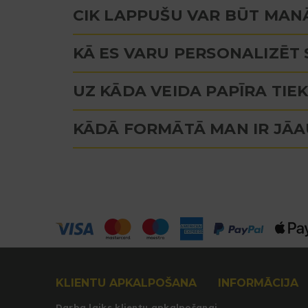
CIK LAPPUŠU VAR BŪT MAN
KĀ ES VARU PERSONALIZĒT
UZ KĀDA VEIDA PAPĪRA TIE
KĀDĀ FORMĀTĀ MAN IR JĀA
KLIENTU APKALPOŠANA
INFORMĀCIJA
Darba laiks klientu apkalpošanai