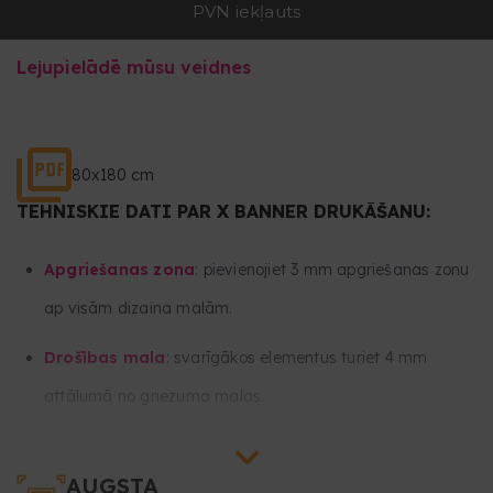
PVN iekļauts
Lejupielādē mūsu veidnes
80x180 cm
TEHNISKIE DATI PAR X BANNER DRUKĀŠANU:
Apgriešanas zona
: pievienojiet 3 mm apgriešanas zonu
ap visām dizaina malām.
Drošības mala
: svarīgākos elementus turiet 4 mm
attālumā no griezuma malas.
Visus svarīgos tekstus un attēlus turiet vismaz 50 mm
AUGSTA
attālumā no dizaina apakšējās un 50 mm no augšējās