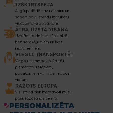
IZŠĶIRTSPĒJA
daļas, jo šīs zonas paredzētas cilpiņām un nostieptājiem.
Augšupielādē savu dizainu un
saņem savu stendu izdrukātu
Izšķirtspēja
: vismaz 150 dpi.
visaugstākajā kvalitātē.
ĀTRA UZSTĀDĪŠANA
Krāsu režīms
: CMYK.
Uzstādi to dažu minūšu laikā
Faila formāts
: PDF mērogā 1:1 (bez paroles).
bez sarežģījumiem un bez
instrumentiem.
Tipogrāfija
: fontiem jābūt iegultiem vai pārveidotiem
VIEGLI TRANSPORTĒT
Viegls un kompakts. Ideāli
līknēs.
piemērots izstādēm,
Minimālais fonta lielums
: 60 pt.
pasākumiem vai tirdzniecības
vietām.
Minimālais līnijas biezums
: 5,6 punkti (2 mm).
RAŽOTS EIROPĀ
Visi stendi tiek izgatavoti mūsu
Pārdrukāšana
: mēs nelabojam pārdrukāšanas
pašu ražošanas centrā.
PERSONALIZĒTA
iestatījumus.