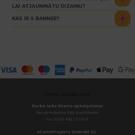
LAI ATJAUNINĀTU DIZAINU?
KAS IR X BANNER?
Klientu apkalpošana
Darba laiks klientu apkalpošanai
No pirmdienas līdz piektdienai
no 10:00 līdz 17:00 h
eCommProjects Internet S.L.