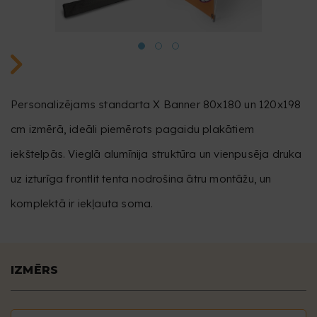
Personalizējams standarta X Banner 80x180 un 120x198
cm izmērā, ideāli piemērots pagaidu plakātiem
iekštelpās. Vieglā alumīnija struktūra un vienpusēja druka
uz izturīga frontlit tenta nodrošina ātru montāžu, un
komplektā ir iekļauta soma.
IZMĒRS