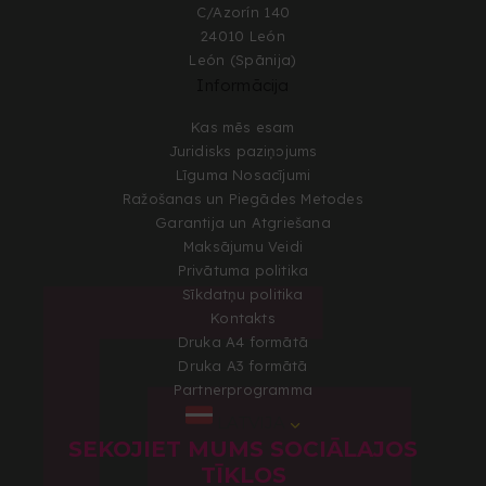
C/Azorín 140
24010 León
León (Spānija)
Informācija
Kas mēs esam
Juridisks paziņojums
Līguma Nosacījumi
Ražošanas un Piegādes Metodes
Garantija un Atgriešana
Maksājumu Veidi
Privātuma politika
Sīkdatņu politika
Kontakts
Druka A4 formātā
Druka A3 formātā
Partnerprogramma
LATVIJA
SEKOJIET MUMS SOCIĀLAJOS
TĪKLOS