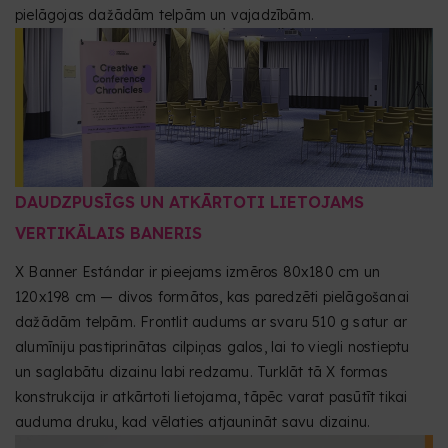
pielāgojas dažādām telpām un vajadzībām.
DAUDZPUSĪGS UN ATKĀRTOTI LIETOJAMS
VERTIKĀLAIS BANERIS
X Banner Estándar ir pieejams izmēros 80x180 cm un
120x198 cm — divos formātos, kas paredzēti pielāgošanai
dažādām telpām. Frontlit audums ar svaru 510 g satur ar
alumīniju pastiprinātas cilpiņas galos, lai to viegli nostieptu
un saglabātu dizainu labi redzamu. Turklāt tā X formas
konstrukcija ir atkārtoti lietojama, tāpēc varat pasūtīt tikai
auduma druku, kad vēlaties atjaunināt savu dizainu.