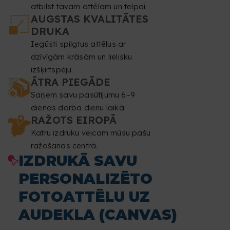
atbilst tavam attēlam un telpai.
AUGSTAS KVALITĀTES
DRUKA
Iegūsti spilgtus attēlus ar
dzīvīgām krāsām un lielisku
izšķirtspēju.
ĀTRA PIEGĀDE
Saņem savu pasūtījumu 6–9
dienas darba dienu laikā.
RAŽOTS EIROPĀ
Katru izdruku veicam mūsu pašu
ražošanas centrā.
IZDRUKĀ SAVU
PERSONALIZĒTO
FOTOATTĒLU UZ
AUDEKLA (CANVAS)