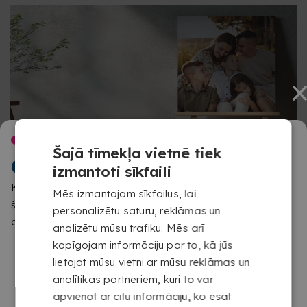
LAIPNI LŪDZAM
Šajā tīmekļa vietnē tiek
COPYKREA
izmantoti sīkfaili
FOTOATTĒLI UZ AUDEKLA AR PREMIUM
Konstatējām, ka pārlūko no citas atrašanās vietas nekā
Mēs izmantojam sīkfailus, lai
MĀKSLINIECISKO APDARI
šai vietnei paredzēts. Lūdzu, apstiprini, kuru vietni vēlies
personalizētu saturu, reklāmas un
apmeklēt
analizētu mūsu trafiku. Mēs arī
Drukāšana uz 390 g 100% kokvilnas canvas audekla
kopīgojam informāciju par to, kā jūs
piešķir tekstūru, dziļumu un apdari, ko iedvesmojušas
lietojat mūsu vietni ar mūsu reklāmas un
tradicionālās gleznas. Pateicoties šī materiāla īpašībām,
analītikas partneriem, kuri to var
fotogrāfijas iegūst mākslinieciskāku un dekoratīvāku
apvienot ar citu informāciju, ko esat
izskatu, kļūstot par ideālu izvēli, lai izceltu jūsu labākās