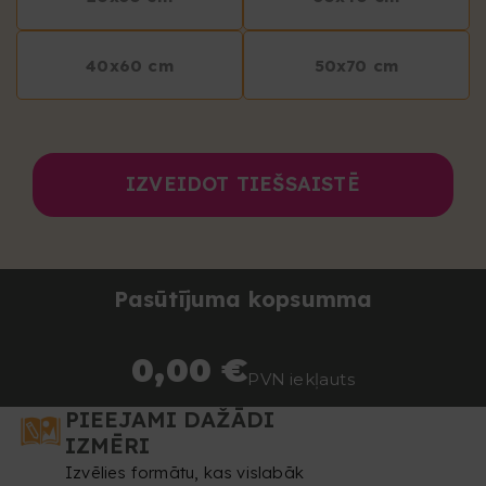
40x60 cm
50x70 cm
IZVEIDOT TIEŠSAISTĒ
Pasūtījuma kopsumma
0,00 €
PVN iekļauts
PIEEJAMI DAŽĀDI
IZMĒRI
Izvēlies formātu, kas vislabāk