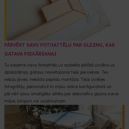
PĀRVĒRT SAVU FOTOATTĒLU PAR GLEZNU, KAS
GATAVA PIEKĀRŠANAI
Tu saņemsi savu fotoattēlu uz audekla pilnībā uzvilktu uz
apakšrāmja, gatavu novietošanai tieši pie sienas. Tev
nebūs jāveic nekāda papildu montāža. Tikai izvēlies
fotogrāfiju, personalizē to mūsu online konfiguratorā un
pārvērt savu omulīgāko attēlu par dekoratīvu gleznu savai
mājai, birojam vai uzņēmumam.