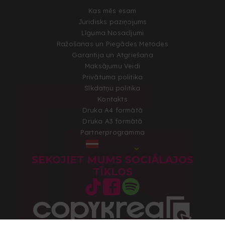
Kas mēs esam
Juridisks paziņojums
Līguma Nosacījumi
Ražošanas un Piegādes Metodes
Garantija un Atgriešana
Maksājumu Veidi
Privātuma politika
Sīkdatņu politika
Kontakts
Druka A4 formātā
Druka A3 formātā
Partnerprogramma
LATVIJA
SEKOJIET MUMS SOCIĀLAJOS
TĪKLOS