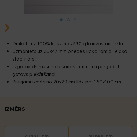
Drukāts uz 100% kokvilnas 390 g kanvas audekla.
Uzmontēts uz 30x47 mm priedes koka rāmja lielākai
stabilitātei.
Izgatavots mūsu ražošanas centrā un piegādāts
gatavs piekāršanai.
Pieejami izmēri no 20x20 cm līdz pat 150x100 cm.
IZMĒRS
20x30 cm
30x40 cm