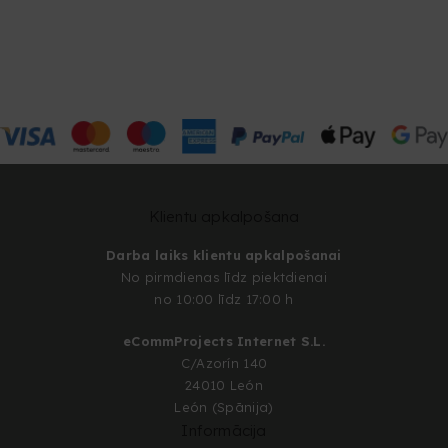
Klientu apkalpošana
Darba laiks klientu apkalpošanai
No pirmdienas līdz piektdienai
no 10:00 līdz 17:00 h
eCommProjects Internet S.L.
C/Azorín 140
24010 León
León (Spānija)
Informācija