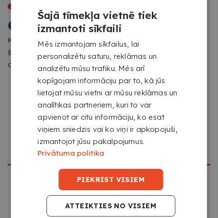
LAIPNI LŪDZAM
Šajā tīmekļa vietnē tiek
PIEEJAMI DAŽĀDI
COPYKREA
izmantoti sīkfaili
IZMĒRI
Konstatējām, ka pārlūko no citas atrašanās vietas nekā
Mēs izmantojam sīkfailus, lai
Izvēlies formātu, kas vislabāk
šai vietnei paredzēts. Lūdzu, apstiprini, kuru vietni vēlies
personalizētu saturu, reklāmas un
atbilst tavam attēlam un telpai.
apmeklēt
AUGSTAS KVALITĀTES
analizētu mūsu trafiku. Mēs arī
DRUKA
kopīgojam informāciju par to, kā jūs
lietojat mūsu vietni ar mūsu reklāmas un
Iegūsti spilgtus attēlus ar
analītikas partneriem, kuri to var
dzīvīgām krāsām un lielisku
apvienot ar citu informāciju, ko esat
izšķirtspēju.
ĀTRA PIEGĀDE
viņiem sniedzis vai ko viņi ir apkopojuši,
izmantojot jūsu pakalpojumus.
Saņem savu pasūtījumu 6–9
DOTIES UZ COPYKREA USA
Privātuma politika
dienas darba dienu laikā.
RAŽOTS EIROPĀ
Katru izdruku veicam mūsu pašu
PIEKRIST VISIEM
ražošanas centrā.
VAI JUMS IR JAUTĀJUMI
ATTEIKTIES NO VISIEM