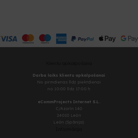
Klientu apkalpošana
Darba laiks klientu apkalpošanai
No pirmdienas līdz piektdienai
no 10:00 līdz 17:00 h
eCommProjects Internet S.L.
C/Azorín 140
24010 León
León (Spānija)
Informācija