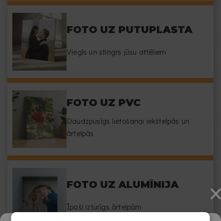
FOTO UZ PUTUPLASTA
Viegls un stingrs jūsu attēliem
FOTO UZ PVC
Daudzpusīgs lietošanai iekštelpās un
ārtelpās
FOTO UZ ALUMĪNIJA
Īpaši izturīgs ārtelpām