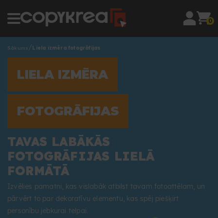
0
Sākums
Liela izmēra fotogrāfijas
LIELA IZMĒRA
FOTOGRĀFIJAS
TAVAS LABĀKĀS
FOTOGRĀFIJAS LIELĀ
FORMĀTĀ
Izvēlies pamatni, kas vislabāk atbilst tavam fotoattēlam, un
pārvērt to par dekoratīvu elementu, kas spēj piešķirt
personību jebkurai telpai.