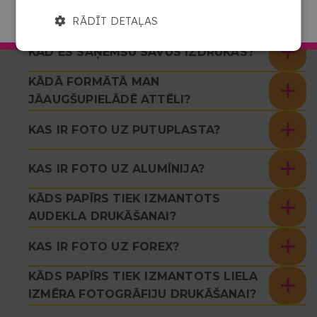
PAR PAKALPOJUMU?
DOTIES UZ COPYKREA LATVIJA
RĀDĪT DETAĻAS
KAD ES SAŅEMŠU SAVUS IZDRUKAS?
KĀDĀ FORMĀTĀ MAN
JĀAUGŠUPIELĀDĒ ATTĒLI?
KAS IR FOTO UZ PUTUPLASTA?
KAS IR FOTO UZ ALUMĪNIJA?
KĀDS PAPĪRS TIEK IZMANTOTS
AUDEKLA DRUKĀŠANAI?
KAS IR FOTO UZ FOREX?
KĀDS PAPĪRS TIEK IZMANTOTS LIELA
IZMĒRA FOTOGRĀFIJU DRUKĀŠANAI?